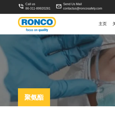
Call us
Send Us Mail
86-311-89920281
contactus@roncosafety.com
主页
聚氨酯