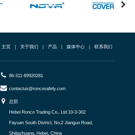
主页
关于我们
产品
媒体中心
联系我们
86-311-89920281
contactus@roncosafety.com
总部
Hebei Ronco Trading Co., Ltd 10-3-302
Fayuan South District, No.2 Jianguo Road,
Shijiazhuang, Hebei, China