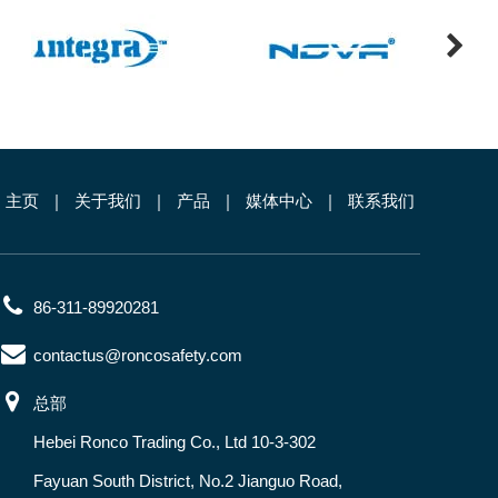
主页
关于我们
产品
媒体中心
联系我们
86-311-89920281
contactus@roncosafety.com
总部
Hebei Ronco Trading Co., Ltd 10-3-302
Fayuan South District, No.2 Jianguo Road,