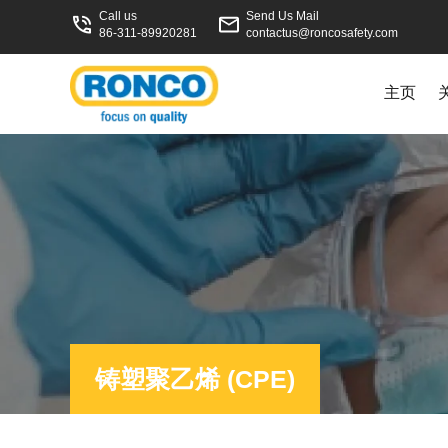
Call us
Send Us Mail
86-311-89920281
contactus@roncosafety.com
主页
铸塑聚乙烯 (CPE)