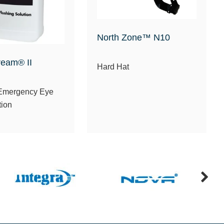
North Zone™ N10
ream® II
Hard Hat
 Emergency Eye
tion