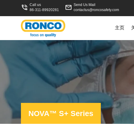
Call us
Send Us Mail
86-311-89920281
contactus@roncosafety.com
主页
NOVA™ S+ Series