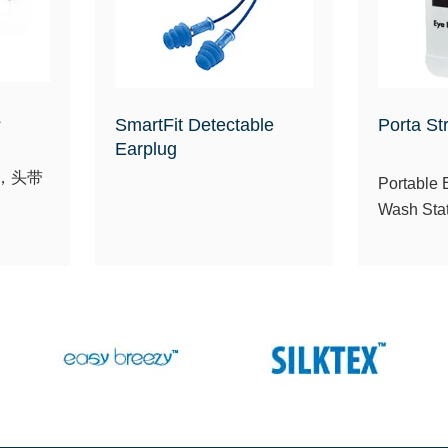
s
SmartFit Detectable
Porta St
Earplug
，头带
Portable
Wash Sta