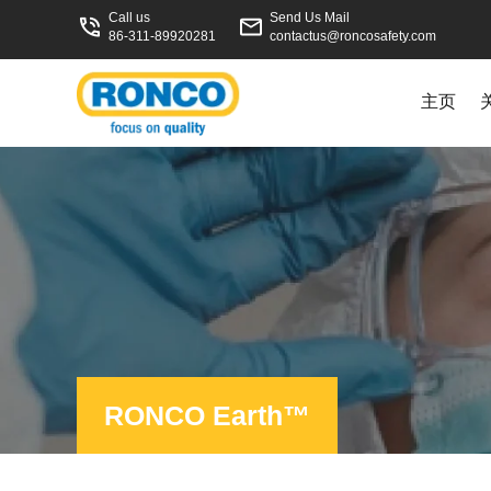
Call us
Send Us Mail
86-311-89920281
contactus@roncosafety.com
主页
RONCO Earth™