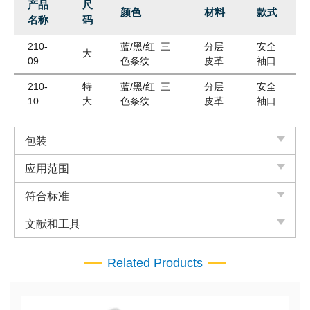
产品
尺
颜色
材料
款式
名称
码
210-
蓝/黑/红 三
分层
安全
大
09
色条纹
皮革
袖口
210-
特
蓝/黑/红 三
分层
安全
10
大
色条纹
皮革
袖口
包装
应用范围
符合标准
文献和工具
Related Products