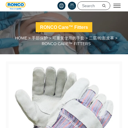
RONCO Care™ Fitters
HOME
>
手部保护
>
可重复使用的手套
>
二层/粒面皮革
>
RONCO CARE™ FITTERS