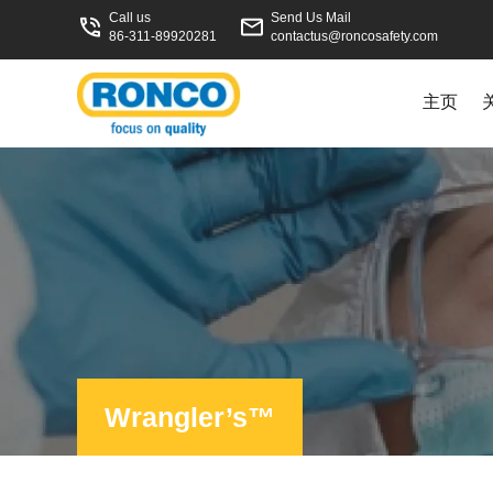
Call us
Send Us Mail
86-311-89920281
contactus@roncosafety.com
主页
Wrangler’s™