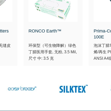
ters
RONCO Earth™
Prima-C
100E
无缝皮
环保型（可生物降解）绿色
泡沫丁腈
丁腈医用手套, 无粉, 3.5 Mil,
烯/再生 P
尺寸 中: 3.5 克
ANSI A4