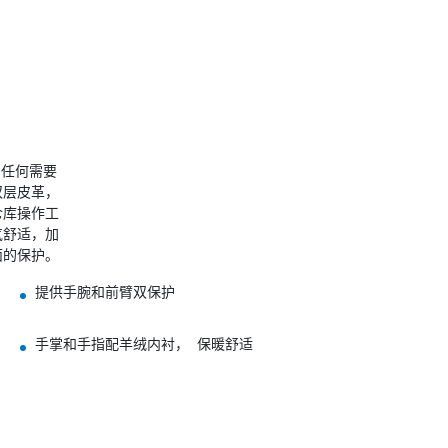
任何需要

层皮革，

库操作工

舒适，加

面的保护。
提供手腕和前臂双保护
手掌和手指配羊绒内衬， 保暖舒适