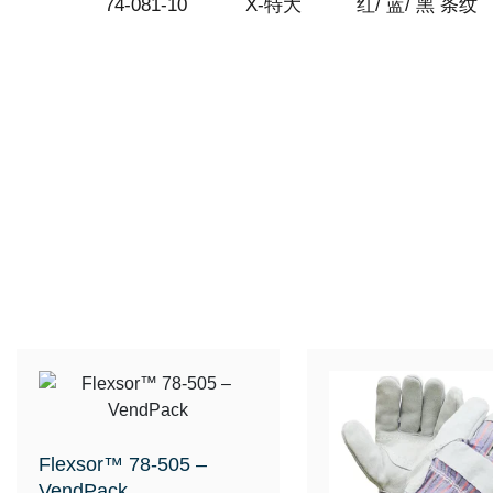
74-081-10
X-特大
红/ 蓝/ 黑 条纹
Flexsor™ 78-505 –
VendPack