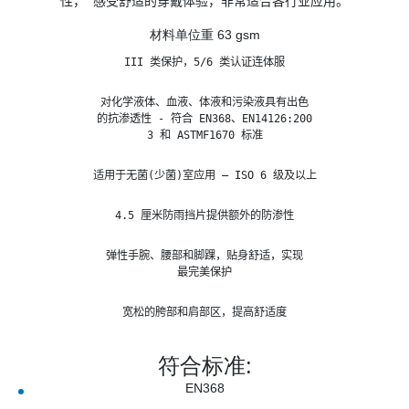
性， 感受舒适的穿戴体验，非常适合各行业应用。
材料单位重 63 gsm
III 类保护，5/6 类认证连体服
对化学液体、血液、体液和污染液具有出色

的抗渗透性 - 符合 EN368、EN14126:200

3 和 ASTMF1670 标准
适用于无菌(少菌)室应用 – ISO 6 级及以上
4.5 厘米防雨挡片提供额外的防渗性
弹性手腕、腰部和脚踝，贴身舒适，实现

最完美保护
宽松的胯部和肩部区，提高舒适度
符合标准:
EN368