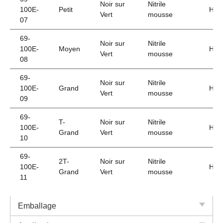
Noir sur
Nitrile
100E-
Petit
HPP
Vert
mousse
07
69-
Noir sur
Nitrile
100E-
Moyen
HPP
Vert
mousse
08
69-
Noir sur
Nitrile
100E-
Grand
HPP
Vert
mousse
09
69-
T-
Noir sur
Nitrile
100E-
HPP
Grand
Vert
mousse
10
69-
2T-
Noir sur
Nitrile
100E-
HPP
Grand
Vert
mousse
11
Emballage