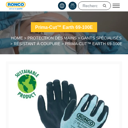
Prima-Cut™ Earth 69-100E
HOME
>
PROTECTION DES MAINS
>
GANTS SPÉCIALISÉS
>
RÉSISTANT À COUPURE
>
PRIMA-CUT™ EARTH 69-100E