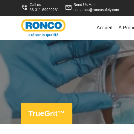
Call us
Send Us Mail
86-311-89920281
contactus@roncosafety.com
Accueil
À Prop
TrueGrit™